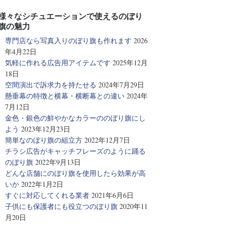
様々なシチュエーションで使えるのぼり
旗の魅力
専門店なら写真入りのぼり旗も作れます
2026
年4月22日
気軽に作れる広告用アイテムです
2025年12月
18日
空間演出で訴求力を持たせる
2024年7月29日
懸垂幕の特徴と横幕・横断幕との違い
2024年
7月12日
金色・銀色の鮮やかなカラーののぼり旗にし
よう
2023年12月23日
簡単なのぼり旗の組立方
2022年12月7日
チラシ広告がキャッチフレーズのように踊る
のぼり旗
2022年9月13日
どんな店舗にのぼり旗を使用したら効果が高
いか
2022年1月2日
すぐに対応してくれる業者
2021年6月6日
子供にも保護者にも役立つのぼり旗
2020年11
月20日