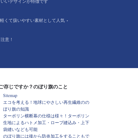
こいいデザインが特徴です
軽くて扱いやすい素材として人気
要注意！
ご存じですか？のぼり旗のこと
Sitemap
エコを考える！地球にやさしい再生繊維のの
ぼり旗の知識
ターポリン横断幕の仕様は様々！ターポリン
生地によるハトメ加工・ロープ縫込み・上下
袋縫いなども可能
のぼり旗には後から防炎加工をすることもで