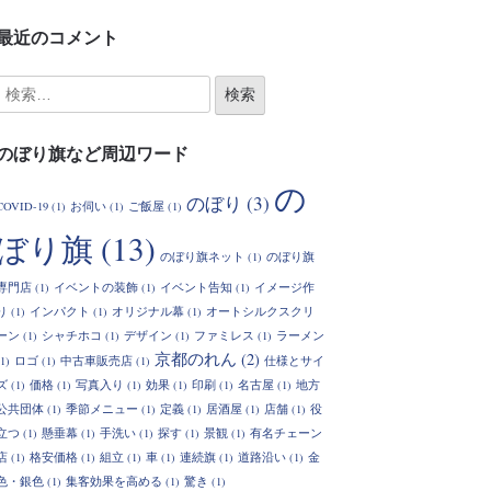
最近のコメント
のぼり旗など周辺ワード
の
のぼり
(3)
COVID-19
(1)
お伺い
(1)
ご飯屋
(1)
ぼり旗
(13)
のぼり旗ネット
(1)
のぼり旗
専門店
(1)
イベントの装飾
(1)
イベント告知
(1)
イメージ作
り
(1)
インパクト
(1)
オリジナル幕
(1)
オートシルクスクリ
ーン
(1)
シャチホコ
(1)
デザイン
(1)
ファミレス
(1)
ラーメン
京都のれん
(2)
(1)
ロゴ
(1)
中古車販売店
(1)
仕様とサイ
ズ
(1)
価格
(1)
写真入り
(1)
効果
(1)
印刷
(1)
名古屋
(1)
地方
公共団体
(1)
季節メニュー
(1)
定義
(1)
居酒屋
(1)
店舗
(1)
役
立つ
(1)
懸垂幕
(1)
手洗い
(1)
探す
(1)
景観
(1)
有名チェーン
店
(1)
格安価格
(1)
組立
(1)
車
(1)
連続旗
(1)
道路沿い
(1)
金
色・銀色
(1)
集客効果を高める
(1)
驚き
(1)