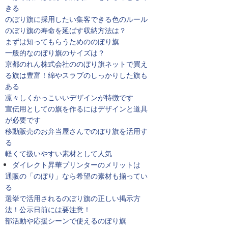
きる
のぼり旗に採用したい集客できる色のルール
のぼり旗の寿命を延ばす収納方法は？
まずは知ってもらうためののぼり旗
一般的なのぼり旗のサイズは？
京都のれん株式会社ののぼり旗ネットで買え
る旗は豊富！綿やスラブのしっかりした旗も
ある
凛々しくかっこいいデザインが特徴です
宣伝用としての旗を作るにはデザインと道具
が必要です
移動販売のお弁当屋さんでのぼり旗を活用す
る
軽くて扱いやすい素材として人気
ダイレクト昇華プリンターのメリットは
通販の「のぼり」なら希望の素材も揃ってい
る
選挙で活用されるのぼり旗の正しい掲示方
法！公示日前には要注意！
部活動や応援シーンで使えるのぼり旗